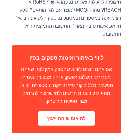
חיצוניות לרעילות ואלרגנים, כמו אישורי RoHS או
REACH? מהו ה-MOQ למוצר עם לוגו מותאם? ספק
רציני עונה במספרים ובמסמכים. ספק חלש עונה ב"אל
תדאג, איכות טובה מאוד". התשובה החמקנית היא
התשובה.
ליווי באיתור ואימות ספקים בסין
אם אתם רוצים לוודא שהספק אמין לפני שאתם
מעבירים תשלום ראשון, אנחנו מבצעים אימות
מפעלים כולל ביקור פיזי ובדיקת היסטוריית ייצוא.
מתאים ליבואנים חדשים ולמי שרוצה להרחיב
מגוון ספקים בביטחון.
לתיאום שיחת ייעוץ