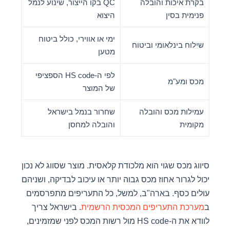
בקרת איכות והובלה
QC בקו הייצור, שינוע לנמל
פנימית בסין
היצוא
ימי או אווירי, כולל ביטוח
שילוח בינלאומי וביטוח
מטען
לפי ה-HS code הספציפי
מכס ומע"מ
של המוצר
עמילות מכס והובלה
שחרור בנמל בישראל
מקומית
והובלה למחסן
סיווג מכס שגוי הוא מלכודת קלאסית. מוצר שסווג לא נכון
יכול לגרור אחוז מכס גבוה יותר או עיכוב לבדיקה, ושניהם
עולים כסף. בארה"ב, למשל, כל התעריפים מתפרסמים
ב
מערכת התעריפים המכסית הרשמית
. בישראל צריך
לוודא את ה-HS code מול רשות המכס לפני שמזמינים,