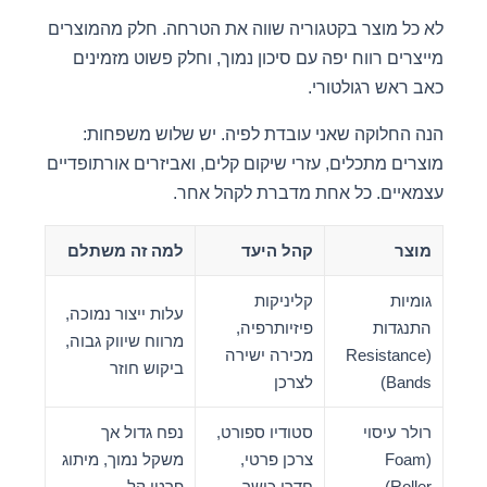
לא כל מוצר בקטגוריה שווה את הטרחה. חלק מהמוצרים
מייצרים רווח יפה עם סיכון נמוך, וחלק פשוט מזמינים
כאב ראש רגולטורי.
הנה החלוקה שאני עובדת לפיה. יש שלוש משפחות:
מוצרים מתכלים, עזרי שיקום קלים, ואביזרים אורתופדיים
עצמאיים. כל אחת מדברת לקהל אחר.
מוצר
קהל היעד
למה זה משתלם
גומיות
קליניקות
עלות ייצור נמוכה,
התנגדות
פיזיותרפיה,
מרווח שיווק גבוה,
(Resistance
מכירה ישירה
ביקוש חוזר
Bands)
לצרכן
רולר עיסוי
סטודיו ספורט,
נפח גדול אך
(Foam
צרכן פרטי,
משקל נמוך, מיתוג
Roller)
חדרי כושר
פרטי קל