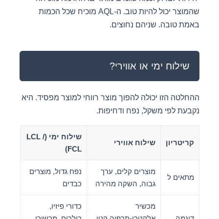
שהמוצר יכול להיות טוב. ה-AQL מוכיח שכל הכמות
באמת טובה. שניהם נחוצים.
שילוח ימי או אווירי?
ההחלטה הזו יכולה להפוך מוצר רווחי למוצר מפסיד. היא
נקבעת לפי משקל, נפח ודחיפות.
שילוח ימי (LCL /
קריטריון
שילוח אווירי
FCL)
מוצרים קלים, ערך
נפח גדול, מוצרים
מתאים ל
גבוה, השקה מהירה
כבדים
מכשיר
כדורי פיזיו,
דוגמה
אלקטרו-תרפיה קטן,
רולרים, מכשירי