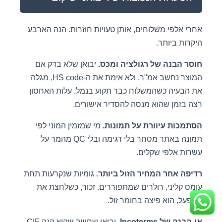
אחרי אלפי משלוחים, אותן טעויות חוזרות. הנה הארבע
היקרות ביותר.
חוסר הבנה של רגולציה ומכס.
יבואן שלא בדק אם
המוצר נחשב אמ"ר, ולא אימת את ה-HS code, מגלה
את הבעיה כשהמשלוח כבר תקוע בנמל. עלות האחסון
רצה בזמן שהוא מנסה להסדיר אישורים.
הסתמכות עיוורת על תמונות.
מי שמזמין המוני לפי
תמונה באתר מסחר בלי דגימה ובלי QC מהמר על
עשרות אלפי שקלים.
רדיפה אחר המחיר הזול ביותר.
גומיות שנקרעות תחת
עומס קליני, רולרים שמתפוררים. זכור, כשלחצת את
המפעל, הוא פיצה בחומר זול.
אי-הבנה של Incoterms.
יבואן שחשב שהוא קנה CIF