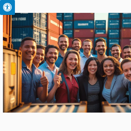
-
i
n