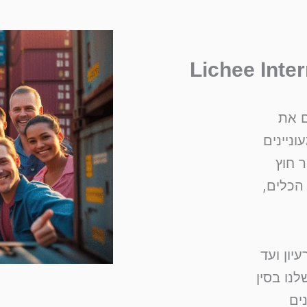
-
f
Lichee Inter
ם את
ניינים
 חוץ
הכלים,
ון ועד
נו בסין
ים