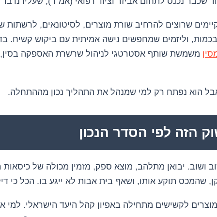
וד שכבר נכנס לתחום אביזר וציוד רפואי (אמ"ר), שעליו נדבר
יימים שרוצים להרחיב שורת מוצרים, לסיטונאים, לרשתות שי
בכמות, וליזמים שמחפשים נישה אמיתית עם ביקוש קשיח. בד
סין
משמשת שותף אסטרטגי לניהול שרשרת האספקה בסין, 
אבל הוא נפתח רק למי שמנהל את התהליך נכון מההתחלה.
ק הזה לפי הסדר הנכון
ב ושוב. יבואן מתלהב, מוצא ספק, מזמין מכולה של כיסאות 
 שהמכס תוקע אותו, ושאף בית אבות לא ייגע בו. הכל כי דיל
מוצרים לקשישים מתחילה באפיון קהל היעד הישראלי. למי א