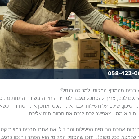
וברים מהמדף המקומי למכולה בנמל?
שתלם לכם, צריך להסתכל מעבר למחיר היחידה בשורה התחתונה. ספ
ת הסיכון, שילם על השילוח, עבר את המכס ואחסן את הסחורה. כש
 היבוא מסין מאפשר לכם לנכס את הרווח הזה אליכם.
הנחות אתכם הם נפח הפעילות והבידול. אם אתם צורכים כמויות קטנ
 שנמצא בכל מקום), ייתכן שהספק המקומי הוא הפתרון הנכון כרגע. 