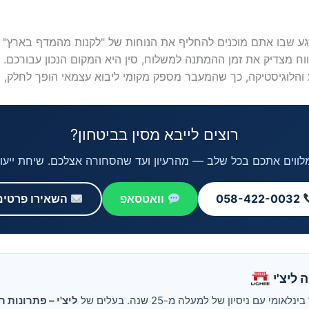
 שבו אתם מוכנים להחליף את הנוחות של "לקנות מהמדף בארץ" בר
 מצדיק את זמן ההמתנה למשלוח, סין היא המקום הנכון עבורכם. עם 
והלוגיסטיקה, כך שהמעבר מספק מקומי ליבוא עצמאי הופך לחלק, בט
רוצים לייבא מסין בביטחון?
'י מלווים אתכם בכל שלב — מהרעיון ועד שהסחורה אצלכם. שיחת ייע
058-422-0032
וואטסאפ
השאירו פרטים
 ליצ'י
ומי עם ניסיון של למעלה מ-25 שנה. בעלים של
ליצ'י – פתרונות ר