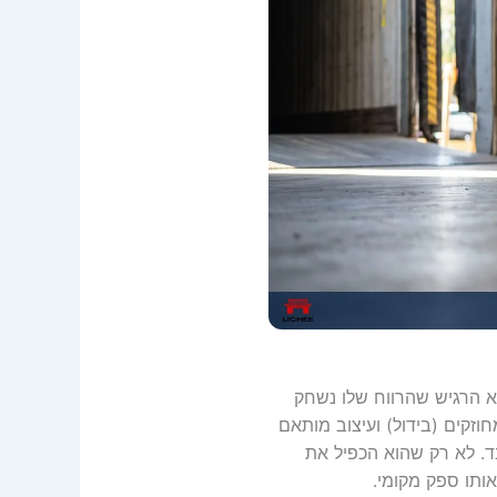
שווק מקומי בישראל במחיר של 120 ש"ח ליחידה. הוא הרגיש שהרווח שלו נשחק
וזקים (בידול) ועיצוב מותאם
וגיסטיקה, המכס והשילוח, עלות היחידה שלו ירדה ל-65 ש"ח בלבד. לא רק שהוא הכפיל את
ותו ספק מקומי.