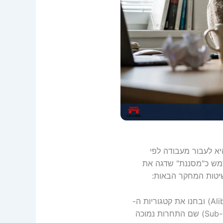
יא לעבור מעבודה לפי
שמש כ"מסננת" שדגה את
שיטות המחקר הבאות:
היכנסו לאתרים כמו אמזון (Amazon) או עליבאבא (Alibaba) ובחנו את קטגוריות ה-
Best Sellers. אל תחפשו את המוצר הראשון ברשימה, אלא רדו לקטגוריות המשנה (Sub-categories) שם התחרות נמוכה