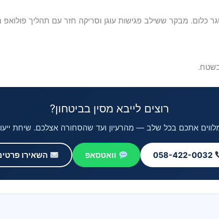
 כלום. מבקר ששילב פגישות עוגן וסריקה חזר עם תהליך פולואפ מ
בשטח.
רוצים לייבא מסין בביטחון?
'י מלווים אתכם בכל שלב — מהרעיון ועד שהסחורה אצלכם. שיחת ייע
058-422-0032
וואטסאפ
השאירו פרטים