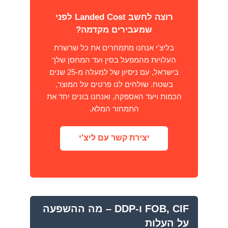
רוצה לחשב Landed Cost לפני
שמעבירים מקדמה?
בליצ'י אנחנו מתמחרים את כל שרשרת
העלויות מהמפעל בסין ועד המחסן שלך
בישראל, עם ניסיון של למעלה מ-25 שנים
בשטח. שולחים לנו פרטים על המוצר,
הכמות ויעד האספקה, ואנחנו בונים יחד את
התמחור המלא.
יצירת קשר עם ליצ'י
FOB, CIF ו-DDP – מה ההשפעה
על העלות