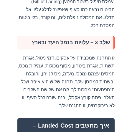
ועמלת טיפול בשטר המטען (Bill of Lading).
הביטוח נראה כמו סעיף שאפשר לדלג עליו. אל
תדלג. אם המכולה נופלת לים, וזה קורה, בלי ביטוח
הפסדת הכל.
שלב 3 – עלויות בנמל היעד ובארץ
זו התחנה שמכבידה על עסקים. דמי ניטול, אגרת
תשתית, אגרת ביטחון, מסוף מכולות, עמילות מכס,
המסים עצמם (מכס, מע"מ, מס קנייה), והובלה
יבשתית למחסן שלך. תחנה שלוש היא איפה שכל
ה"הפתעות" מחכות לך. קח את שלושת השלבים
האלה, פתח קובץ אקסל, ובנה שורה לכל סעיף. זו
לא בירוקרטיה, זו ההגנה שלך.
איך מחשבים Landed Cost –