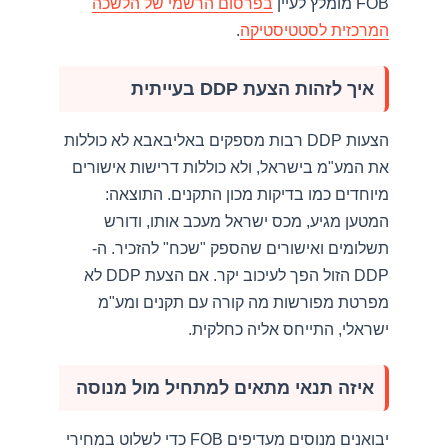
FOB מומלץ לעיין
בפרסום הרשמי של הלשכה
המרכזית לסטטיסטיקה
.
איך לזהות הצעת DDP בעייתית
הצעות DDP רבות מספקים באליבאבא לא כוללות
את המע"מ בישראל, ולא כוללות דרישות אישורים
מיוחדים כמו בדיקות מכון התקנים. התוצאה:
המטען מגיע, מכס ישראל מעכב אותו, ודורש
תשלומים ואישורים שהספק "שכח" להזכיר. ה-
DDP הזול הפך לעיכוב יקר. אם הצעת DDP לא
מפרטת מפורשות מה קורה עם תקנים ומע"מ
ישראלי, התייחס אליה כחלקית.
איזה תנאי מתאים למתחיל מול מנוסה
יבואנים מנוסים מעדיפים FOB כדי לשלוט במחירי