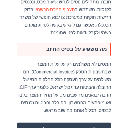
חובה. מתחילים נוטים לנחש שיעור מכס, ונכנסים
לקנסות. השתמש ב
תעריף המכס הרשמי
ובדוק
דרישות חוקיות במערכת צו יבוא חופשי של משרד
הכלכלה. אפשר גם להגיש בקשה לסיווג מוקדם
רשמי ולקבל ודאות לפני שהזמנת.
מה משפיע על בסיס החיוב
המסים לא משולמים רק על עלות המוצר
שבחשבונית הספק (Commercial Invoice). הם
משולמים על ערך העסקה כולל החלק היחסי של
ההובלה והביטוח עד גבול ישראל, כלומר ערך CIF.
הרבה יבואנים מחשבים מס על מחיר המוצר בלבד
ואז מופתעים מהחשבון. ההובלה והביטוח נכנסים
לבסיס. תכלול אותם בחישוב מראש.