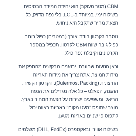
CBM (מטר מעוקב) הוא יחידת המידה הבסיסית
בשילוח ימי, במיוחד ב-LCL. בלי נפח מדויק, כל
הצעת מחיר שתקבל היא ניחוש.
נוסחה לקרטון בודד: אורך (במטרים) כפול רוחב
כפול גובה שווה CBM לקרטון. תכפיל במספר
הקרטונים וקיבלת נפח כולל.
וכאן הטעות שחוזרת: יבואנים מבקשים מהספק את
מידות המוצר. אתה צריך את מידות האריזה
החיצונית (Outermost Packing). הקרטון הקשיח,
ההגנה, הפאלט – כל אלה מגדילים את הנפח
הריאלי ומשפיעים ישירות על הצעת המחיר בארץ.
מוצר שתופס "מעט מקום" באריזת ראווה יכול
לתפוס פי שניים באריזת מטען.
בשילוח אווירי ובאקספרס (DHL, FedEx) משלמים