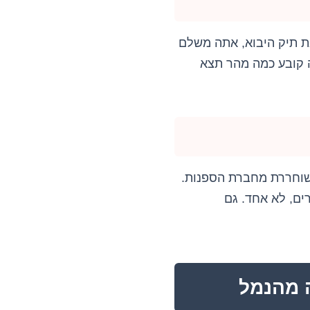
ת תיק היבוא, אתה משלם
ה קובע כמה מהר תצא
א שווה כלום עד שתשלם את אגרות הנמל ותקבל פקודת מסירה (D/O) משוחררת מחברת הספנות.
ים, לא אחד. גם
 מהנמל