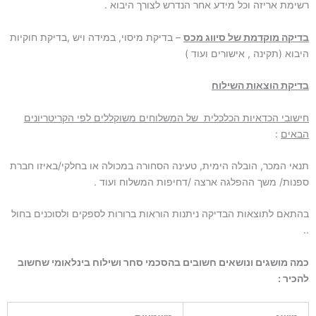
רשימת אריזה וכל מידע אחר הנדרש לצורך היבוא .
בדיקה מוקדמת של סיווג מכס
– בדיקת מיסוי, במידה ויש ,בדיקת חוקיות
היבוא (תקינה , אישורים ועוד )
בדיקת הוצאות השילוח
חישובי הכדאיות הכלכלית של המשלוחים משוקללים לפי הקריטריונים
הבאים
:
תנאי המכר, הובלה הימית, טעינה הסחורה במכולה או בחלקי/באיזו חברת
ספנות/ משך ההפלגה ארצה /דחיפות המשלוח ועוד .
בהתאם לתוצאות הבדיקה ניתנות הוראות ברורות לספקים ולסוכנים בחול
..
כמה מושגים ונושאים חשובים בהסכמי סחר ושילוח בינלאומי שחשוב
להכיר :